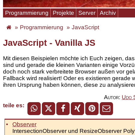
Programmierung
Projekte
Server
Archiv
Programmierung
JavaScript
JavaScript - Vanilla JS
Mit diesen Beispielen möchte ich Euch zeigen, da
sind und gerade die kleinen Varianten einige Vorz
doch noch stark verbreitete Browser außen vor ge
Fallback
wird realisiert! Oder es existieren gerade
ihren Ursprung haben können, diese zu analysier
Autor:
Udo 
teile es:
Observer
IntersectionObserver und ResizeObserver Polyfi