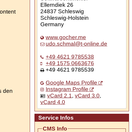
Ellerndiek 26
24837
Schleswig
ontent
Schleswig-Holstein
Germany
www.gocher.me
udo.schmal@t-online.de
+49 4621 9785538
+49 1575 0663676
+49 4621 9785539
Google Maps Profile
Instagram Profile
s den
vCard 2.1
,
vCard 3.0
,
vCard 4.0
Service Infos
CMS Info