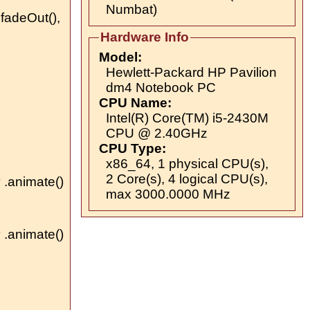
Numbat)
 fadeOut(),
Hardware Info
Model:
Hewlett-Packard HP Pavilion
dm4 Notebook PC
CPU Name:
Intel(R) Core(TM) i5-2430M
CPU @ 2.40GHz
CPU Type:
x86_64, 1 physical CPU(s),
2 Core(s), 4 logical CPU(s),
y .animate()
max 3000.0000 MHz
y .animate()