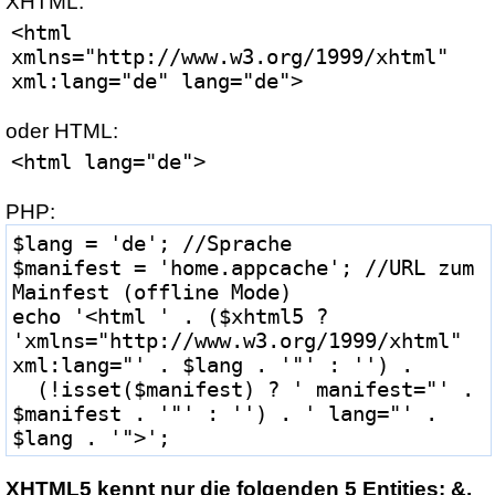
XHTML:
<html 
xmlns="http://www.w3.org/1999/xhtml" 
xml:lang="de" lang="de">
oder HTML:
<html lang="de">
PHP:
$lang = 'de'; //Sprache

$manifest = 'home.appcache'; //URL zum 
Mainfest (offline Mode)

echo '<html ' . ($xhtml5 ? 
'xmlns="http://www.w3.org/1999/xhtml" 
xml:lang="' . $lang . '"' : '') .

  (!isset($manifest) ? ' manifest="' . 
$manifest . '"' : '') . ' lang="' . 
$lang . '">';
XHTML5 kennt nur die folgenden 5 Entities: &,