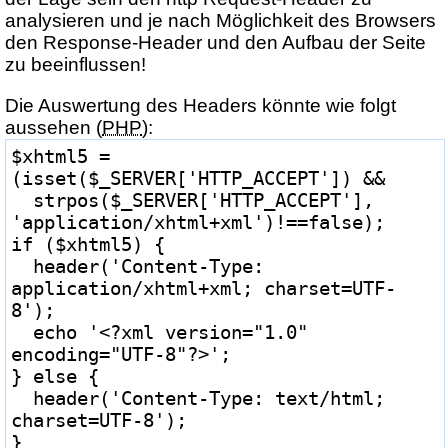
analysieren und je nach Möglichkeit des Browsers
den Response-Header und den Aufbau der Seite
zu beeinflussen!
Die Auswertung des Headers könnte wie folgt
aussehen (
PHP
):
$xhtml5 = 
(isset($_SERVER['HTTP_ACCEPT']) &&

  strpos($_SERVER['HTTP_ACCEPT'], 
'application/xhtml+xml')!==false);

if ($xhtml5) {

  header('Content-Type: 
application/xhtml+xml; charset=UTF-
8');

  echo '<?xml version="1.0" 
encoding="UTF-8"?>';

} else {

  header('Content-Type: text/html; 
charset=UTF-8');

}