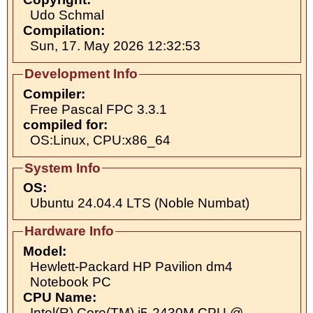
Udo Schmal
Compilation:
Sun, 17. May 2026 12:32:53
Development Info
Compiler:
Free Pascal FPC 3.3.1
compiled for:
OS:Linux, CPU:x86_64
System Info
OS:
Ubuntu 24.04.4 LTS (Noble Numbat)
Hardware Info
Model:
Hewlett-Packard HP Pavilion dm4
Notebook PC
CPU Name:
Intel(R) Core(TM) i5-2430M CPU @