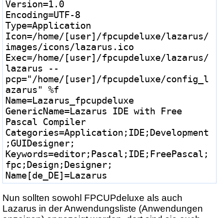
Version=1.0
Encoding=UTF-8
Type=Application
Icon=/home/[user]/fpcupdeluxe/lazarus/
images/icons/lazarus.ico
Exec=/home/[user]/fpcupdeluxe/lazarus/
lazarus --
pcp="/home/[user]/fpcupdeluxe/config_l
azarus" %f
Name=Lazarus_fpcupdeluxe
GenericName=Lazarus IDE with Free 
Pascal Compiler
Categories=Application;IDE;Development
;GUIDesigner;
Keywords=editor;Pascal;IDE;FreePascal;
fpc;Design;Designer;
Name[de_DE]=Lazarus
Nun sollten sowohl FPCUPdeluxe als auch
Lazarus in der Anwendungsliste (Anwendungen