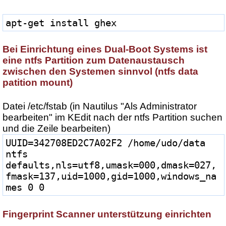
apt-get install ghex
Bei Einrichtung eines Dual-Boot Systems ist
eine ntfs Partition zum Datenaustausch
zwischen den Systemen sinnvol (ntfs data
patition mount)
Datei /etc/fstab (in Nautilus "Als Administrator
bearbeiten" im KEdit nach der ntfs Partition suchen
und die Zeile bearbeiten)
UUID=342708ED2C7A02F2 /home/udo/data 
ntfs 
defaults,nls=utf8,umask=000,dmask=027,
fmask=137,uid=1000,gid=1000,windows_na
mes 0 0
Fingerprint Scanner unterstützung einrichten