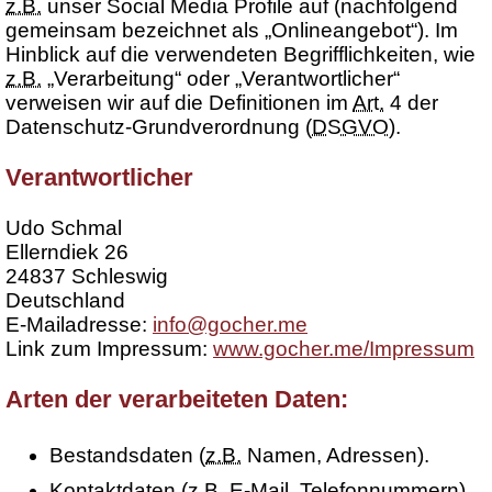
z.B.
unser Social Media Profile auf (nachfolgend
gemeinsam bezeichnet als „Onlineangebot“). Im
Hinblick auf die verwendeten Begrifflichkeiten, wie
z.B.
„Verarbeitung“ oder „Verantwortlicher“
verweisen wir auf die Definitionen im
Art.
4 der
Datenschutz-Grundverordnung (
DSGVO
).
Verantwortlicher
Udo Schmal
Ellerndiek 26
24837 Schleswig
Deutschland
E-Mailadresse:
info@gocher.me
Link zum Impressum:
www.gocher.me/Impressum
Arten der verarbeiteten Daten:
Bestandsdaten (
z.B.
Namen, Adressen).
Kontaktdaten (
z.B.
E-Mail, Telefonnummern).