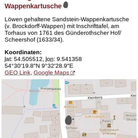
Wappenkartusche
Löwen gehaltene Sandstein-Wappenkartusche
(v. Brockdorff-Wappen) mit Inschrifttafel, am
Torhaus von 1761 des Günderothscher Hof/
Scheershof (1633/34).
Koordinaten:
lat
:
54.505512
,
lon
:
9.541358
54°30′19.8″N 9°32′28.9″E
GEO Link
,
Google Maps