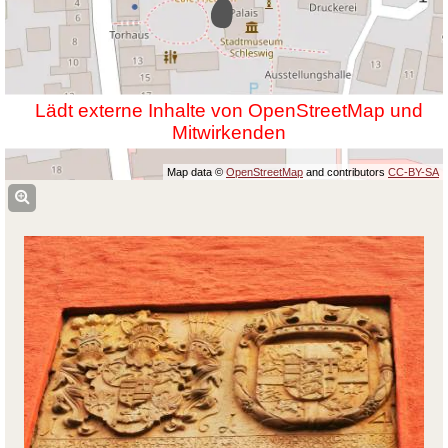
Lädt externe Inhalte von OpenStreetMap und
Mitwirkenden
Map data ©
OpenStreetMap
and contributors
CC-BY-SA