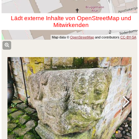
Lädt externe Inhalte von OpenStreetMap und
Mitwirkenden
Map data ©
OpenStreetMap
and contributors
CC-BY-SA