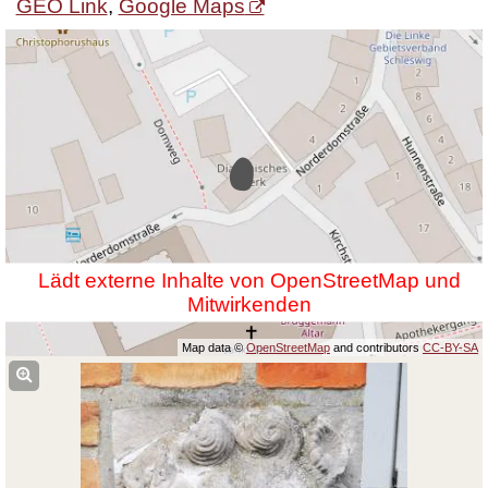
GEO Link
,
Google Maps
Lädt externe Inhalte von OpenStreetMap und
Mitwirkenden
Map data ©
OpenStreetMap
and contributors
CC-BY-SA