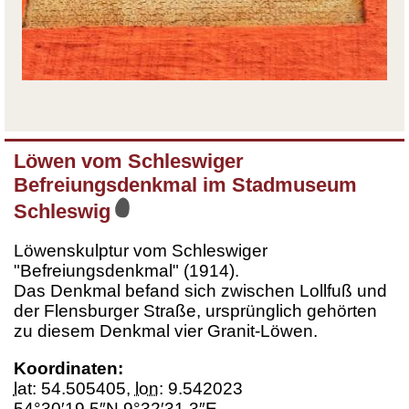
Löwen vom Schleswiger
Befreiungsdenkmal im Stadmuseum
Schleswig
Löwenskulptur vom Schleswiger
"Befreiungsdenkmal" (1914).
Das Denkmal befand sich zwischen Lollfuß und
der Flensburger Straße, ursprünglich gehörten
zu diesem Denkmal vier Granit-Löwen.
Koordinaten:
lat
:
54.505405
,
lon
:
9.542023
54°30′19.5″N 9°32′31.3″E