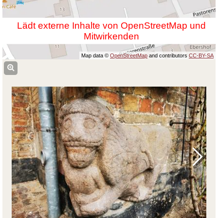
Lädt externe Inhalte von OpenStreetMap und
Mitwirkenden
Map data ©
OpenStreetMap
and contributors
CC-BY-SA