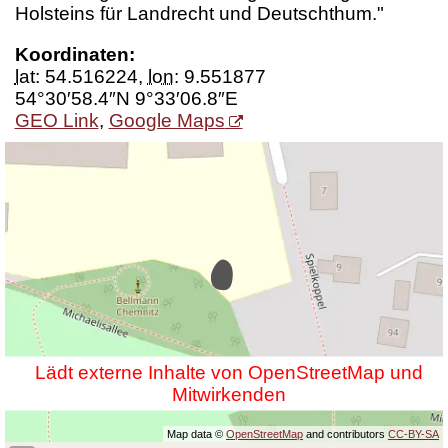
Holsteins für Landrecht und Deutschthum."
Koordinaten:
lat
:
54.516224
,
lon
:
9.551877
54°30′58.4″N 9°33′06.8″E
GEO Link
,
Google Maps
Lädt externe Inhalte von OpenStreetMap und
Mitwirkenden
Map data ©
OpenStreetMap
and contributors
CC-BY-SA