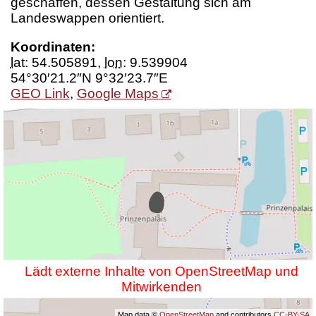
geschaffen, dessen Gestaltung sich am
Landeswappen orientiert.
Koordinaten:
lat
:
54.505891
,
lon
:
9.539904
54°30′21.2″N 9°32′23.7″E
GEO Link
,
Google Maps
Lädt externe Inhalte von OpenStreetMap und
Mitwirkenden
Map data ©
OpenStreetMap
and contributors
CC-BY-SA