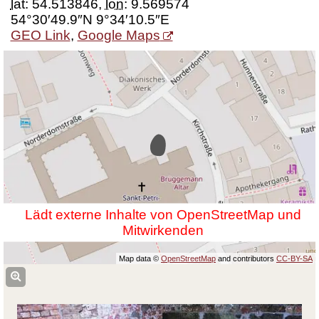
lat
:
54.513846
,
lon
:
9.569574
54°30′49.9″N 9°34′10.5″E
GEO Link
,
Google Maps
Lädt externe Inhalte von OpenStreetMap und
Mitwirkenden
Map data ©
OpenStreetMap
and contributors
CC-BY-SA