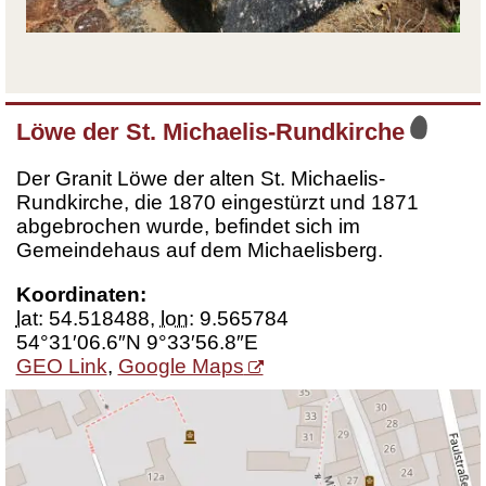
Löwe der St. Michaelis-Rundkirche
Der Granit Löwe der alten St. Michaelis-
Rundkirche, die 1870 eingestürzt und 1871
abgebrochen wurde, befindet sich im
Gemeindehaus auf dem Michaelisberg.
Koordinaten:
lat
:
54.518488
,
lon
:
9.565784
54°31′06.6″N 9°33′56.8″E
GEO Link
,
Google Maps