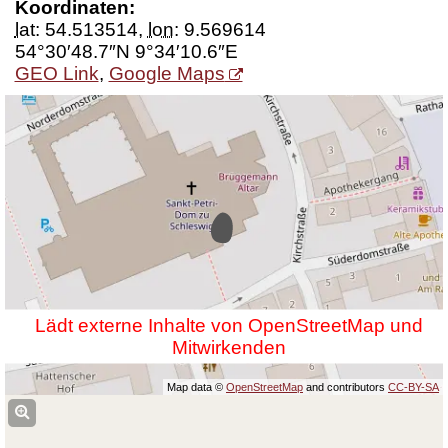
Koordinaten:
lat
:
54.513514
,
lon
:
9.569614
54°30′48.7″N 9°34′10.6″E
GEO Link
,
Google Maps
Lädt externe Inhalte von OpenStreetMap und
Mitwirkenden
Map data ©
OpenStreetMap
and contributors
CC-BY-SA