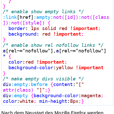
  }
}
/* enable show empty links */
:link
[href]
:empty:
not(
[id]
)
:
not(
[class
]
)
:
not(
[style]
)
{
border
:
 1px solid red 
!important
;

background
:
 red 
!important
;

}
/* enable show rel nofollow links */
a
[rel~="nofollow"]
,
a
[rel~="nofollow"]
*
{
color
:
red 
!important
;

background-color
:
yellow 
}
/* make empty divs visible */
div
:empty:before
{
content
:
"[" 
attr(
class
)
 "]"
;}
div
:empty
{
background-color
:
magenta
; 
color
:
white
; 
min-height
:
8px
;}
Nach dem Neustart des Mozilla Firefox werden