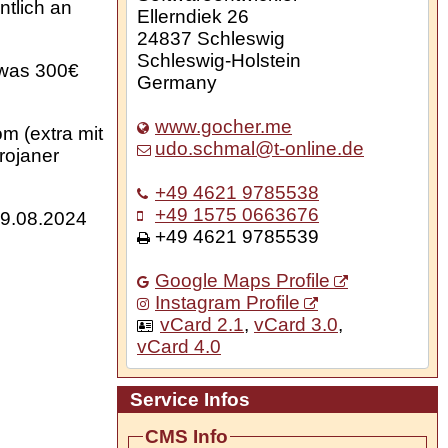
ntlich an
Ellerndiek 26
24837
Schleswig
Schleswig-Holstein
 was 300€
Germany
www.gocher.me
m (extra mit
udo.schmal@t-online.de
rojaner
+49 4621 9785538
+49 1575 0663676
9.08.2024
+49 4621 9785539
Google Maps Profile
Instagram Profile
vCard 2.1
,
vCard 3.0
,
vCard 4.0
Service Infos
CMS Info