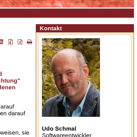
Kontakt
d
chtung"
 denen
arauf
en darauf
Udo Schmal
weisen, sie
Softwareentwickler