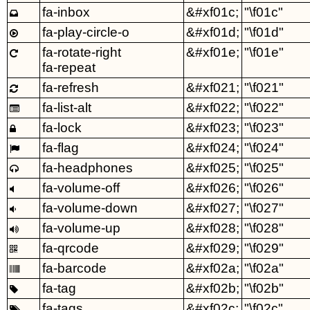
fa-inbox
&#xf01c;
"\f01c"

fa-play-circle-o
&#xf01d;
"\f01d"

fa-rotate-right
&#xf01e;
"\f01e"

fa-repeat
fa-refresh
&#xf021;
"\f021"

fa-list-alt
&#xf022;
"\f022"

fa-lock
&#xf023;
"\f023"

fa-flag
&#xf024;
"\f024"

fa-headphones
&#xf025;
"\f025"

fa-volume-off
&#xf026;
"\f026"

fa-volume-down
&#xf027;
"\f027"

fa-volume-up
&#xf028;
"\f028"

fa-qrcode
&#xf029;
"\f029"

fa-barcode
&#xf02a;
"\f02a"

fa-tag
&#xf02b;
"\f02b"

fa-tags
&#xf02c;
"\f02c"
