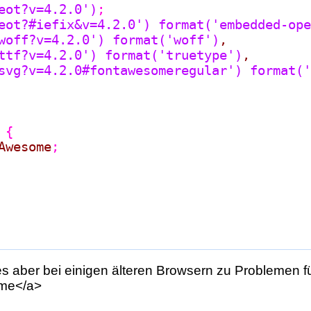
eot?v=4.2.0'
)
;

eot?#iefix&v=4.2.0'
)
format(
'embedded-ope
woff?v=4.2.0'
)
format(
'woff'
)
,

ttf?v=4.2.0'
)
format(
'truetype'
)
,

svg?v=4.2.0#fontawesomeregular'
)
format(
'
{
Awesome
;

 aber bei einigen älteren
Browsern
zu Problemen fü
ome</a>