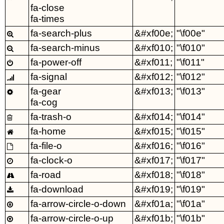
fa-close
fa-times
fa-search-plus
&#xf00e;
"\f00e"

fa-search-minus
&#xf010;
"\f010"

fa-power-off
&#xf011;
"\f011"

fa-signal
&#xf012;
"\f012"

fa-gear
&#xf013;
"\f013"

fa-cog
fa-trash-o
&#xf014;
"\f014"

fa-home
&#xf015;
"\f015"

fa-file-o
&#xf016;
"\f016"

fa-clock-o
&#xf017;
"\f017"

fa-road
&#xf018;
"\f018"

fa-download
&#xf019;
"\f019"

fa-arrow-circle-o-down
&#xf01a;
"\f01a"

fa-arrow-circle-o-up
&#xf01b;
"\f01b"
