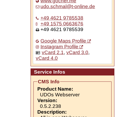
www.gocher.me
udo.schmal@t-online.de
+49 4621 9785538
+49 1575 0663676
+49 4621 9785539
Google Maps Profile
Instagram Profile
vCard 2.1
,
vCard 3.0
,
vCard 4.0
Service Infos
CMS Info
Product Name:
UDOs Webserver
Version:
0.5.2.238
Description: