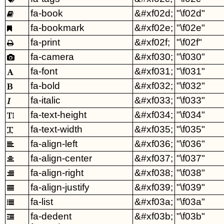
fa-book
&#xf02d;
"\f02d"

fa-bookmark
&#xf02e;
"\f02e"

fa-print
&#xf02f;
"\f02f"

fa-camera
&#xf030;
"\f030"

fa-font
&#xf031;
"\f031"

fa-bold
&#xf032;
"\f032"

fa-italic
&#xf033;
"\f033"

fa-text-height
&#xf034;
"\f034"

fa-text-width
&#xf035;
"\f035"

fa-align-left
&#xf036;
"\f036"

fa-align-center
&#xf037;
"\f037"

fa-align-right
&#xf038;
"\f038"

fa-align-justify
&#xf039;
"\f039"

fa-list
&#xf03a;
"\f03a"

fa-dedent
&#xf03b;
"\f03b"
