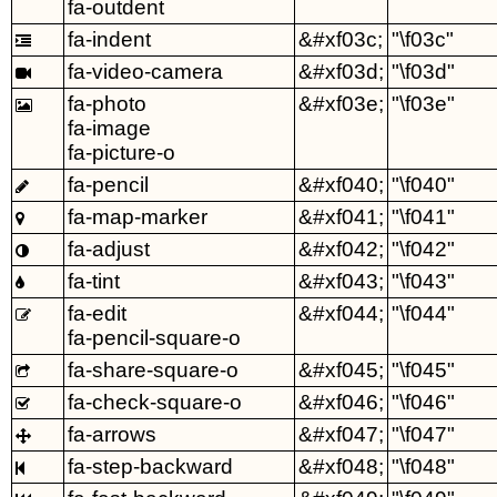
fa-outdent
fa-indent
&#xf03c;
"\f03c"

fa-video-camera
&#xf03d;
"\f03d"

fa-photo
&#xf03e;
"\f03e"

fa-image
fa-picture-o
fa-pencil
&#xf040;
"\f040"

fa-map-marker
&#xf041;
"\f041"

fa-adjust
&#xf042;
"\f042"

fa-tint
&#xf043;
"\f043"

fa-edit
&#xf044;
"\f044"

fa-pencil-square-o
fa-share-square-o
&#xf045;
"\f045"

fa-check-square-o
&#xf046;
"\f046"

fa-arrows
&#xf047;
"\f047"

fa-step-backward
&#xf048;
"\f048"
