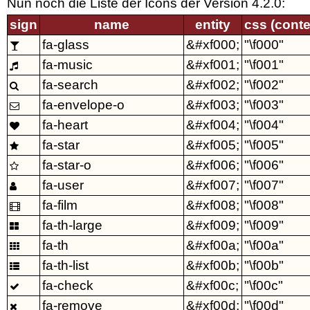
Nun noch die Liste der Icons der Version 4.2.0:
sign
name
entity
css (conte
fa-glass
&#xf000;
"\f000"

fa-music
&#xf001;
"\f001"

fa-search
&#xf002;
"\f002"

fa-envelope-o
&#xf003;
"\f003"

fa-heart
&#xf004;
"\f004"

fa-star
&#xf005;
"\f005"

fa-star-o
&#xf006;
"\f006"

fa-user
&#xf007;
"\f007"

fa-film
&#xf008;
"\f008"

fa-th-large
&#xf009;
"\f009"

fa-th
&#xf00a;
"\f00a"

fa-th-list
&#xf00b;
"\f00b"

fa-check
&#xf00c;
"\f00c"

fa-remove
&#xf00d;
"\f00d"
