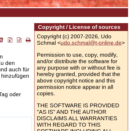
Copyright / License of sources
Copyright (c) 2007-2026, Udo
Schmal <
udo.schmal@t-online.de
>
Permission to use, copy, modify,
en
and/or distribute the software for
Zu den
any purpose with or without fee is
 und auch für
hereby granted, provided that the
s hinzufügen
above copyright notice and this
permission notice appear in all
copies.
Tag
oder
THE SOFTWARE IS PROVIDED
"AS IS" AND THE AUTHOR
DISCLAIMS ALL WARRANTIES
WITH REGARD TO THIS