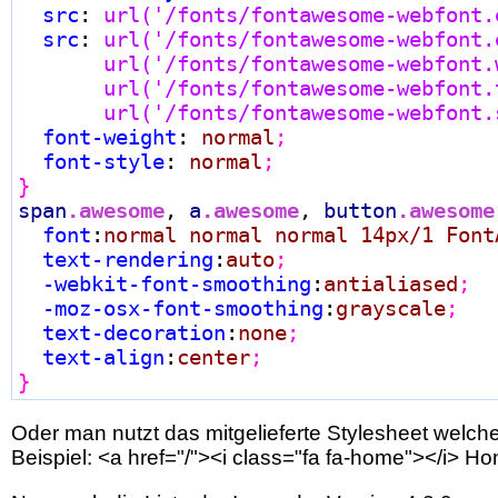
src
:
url(
'/fonts/fontawesome-webfont.
src
:
url(
'/fonts/fontawesome-webfont.
url(
'/fonts/fontawesome-webfont.
url(
'/fonts/fontawesome-webfont.
url(
'/fonts/fontawesome-webfont.
font-weight
:
 normal
;

font-style
:
 normal
;

}
span
.awesome
, 
a
.awesome
, 
button
.awesome
font
:
normal normal normal 14px/1 Font
text-rendering
:
auto
;

-webkit-font-smoothing
:
antialiased
;

-moz-osx-font-smoothing
:
grayscale
;

text-decoration
:
none
;

text-align
:
center
;

}
Oder man nutzt das mitgelieferte
Stylesheet
welches
Beispiel: <a href="/"><i class="fa fa-home"></i> H