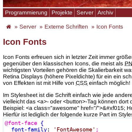
Programmierung
Projekte
Server
Archiv
Server
Externe Schriften
Icon Fonts
Icon Fonts
Icon Fonts
erfreuen sich in letzter Zeit immer größer
gegenüber den klassischen Icons, die meist als
P
wichtigsten Vorteilen gehören die Skalierbarkeit w
Retina Displays
(höhere Pixeldichte) für ein ein s
von Effekten ist mit Hilfe von
CSS
einfach möglich!
Im
Stylesheet
ist die Schrift einfach wie jede ande
vielleicht das <a>- oder <button>-
Tag
können dort d
Beispiel: <a class="awesome" href="/">&#xf015; 
Hierfür ist lediglich der folgende kurze Part im
Style
@font-face
{

  font-family
:
 'FontAwesome'
;
