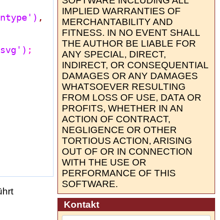
SOFTWARE INCLUDING ALL
IMPLIED WARRANTIES OF
ntype'
)
,

MERCHANTABILITY AND
FITNESS. IN NO EVENT SHALL
THE AUTHOR BE LIABLE FOR
svg'
)
;

ANY SPECIAL, DIRECT,
INDIRECT, OR CONSEQUENTIAL
DAMAGES OR ANY DAMAGES
WHATSOEVER RESULTING
FROM LOSS OF USE, DATA OR
PROFITS, WHETHER IN AN
ACTION OF CONTRACT,
NEGLIGENCE OR OTHER
TORTIOUS ACTION, ARISING
OUT OF OR IN CONNECTION
WITH THE USE OR
PERFORMANCE OF THIS
SOFTWARE.
hrt
Kontakt